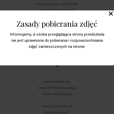
www.dinozaur-world.com
www.atlas-zwierzat.pl
www.zwierzeta.terramail.pl
Zasady pobierania zdjęć
www.zoo.silesia.pl
www.przyroda.polska.pl
Informujemy, iż osoba przeglądająca strony przedszkola
www.przyroda.pttk.pl
nie jest uprawniona do pobierania i rozpowszechniania
zdjęć zamieszczonych na stronie.
Rozrywka
www.minimini.pl
www.archeodzieciaki.pl
www.maliturysci.pl
www.czasdzieci.pl
www.ciufcia.pl